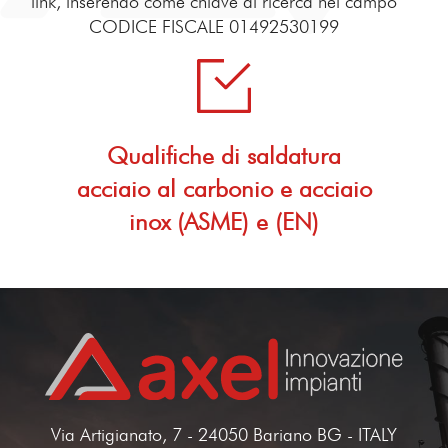
link, inserendo come chiave di ricerca nel campo
CODICE FISCALE 01492530199
Qualifiche di saldatura
acciaio al carbonio e acciaio
inox (ASME) e (EN)
Via Artigianato, 7 - 24050 Bariano BG - ITALY