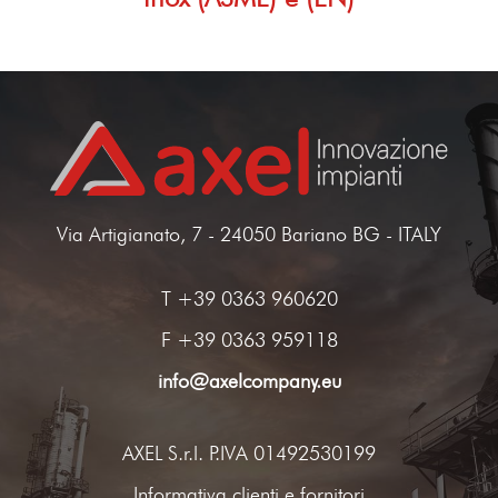
Via Artigianato, 7 - 24050 Bariano BG - ITALY
T
+39 0363 960620
F +39 0363 959118
info@axelcompany.eu
AXEL S.r.l. P.IVA 01492530199
Informativa clienti e fornitori