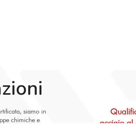
azioni
Qualifi
rtificata, siamo in
appe chimiche e
acciaio al
 produzione o già
inox 