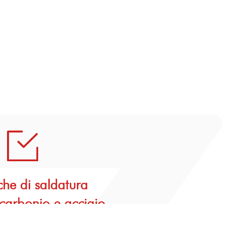
che di saldatura
 carbonio e acciaio
(ASME) e (EN)