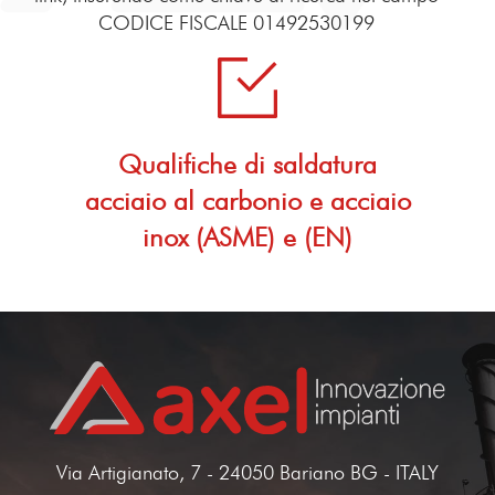
CODICE FISCALE 01492530199
Qualifiche di saldatura
acciaio al carbonio e acciaio
inox (ASME) e (EN)
Via Artigianato, 7 - 24050 Bariano BG - ITALY