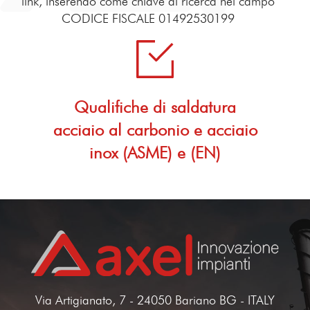
link, inserendo come chiave di ricerca nel campo
CODICE FISCALE 01492530199
Qualifiche di saldatura
acciaio al carbonio e acciaio
inox (ASME) e (EN)
Via Artigianato, 7 - 24050 Bariano BG - ITALY