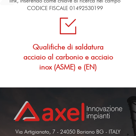
link, inserendo come chiave di ricerca nel campo
CODICE FISCALE 01492530199
Qualifiche di saldatura
acciaio al carbonio e acciaio
inox (ASME) e (EN)
Via Artigianato, 7 - 24050 Bariano BG - ITALY