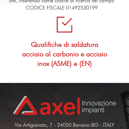
link, inserendo come chiave di ricerca nel campo
CODICE FISCALE 01492530199
Qualifiche di saldatura
acciaio al carbonio e acciaio
inox (ASME) e (EN)
Via Artigianato, 7 - 24050 Bariano BG - ITALY