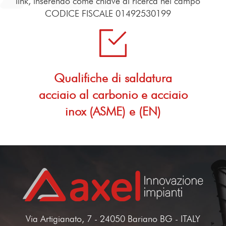
link, inserendo come chiave di ricerca nel campo
CODICE FISCALE 01492530199
Qualifiche di saldatura
acciaio al carbonio e acciaio
inox (ASME) e (EN)
Via Artigianato, 7 - 24050 Bariano BG - ITALY