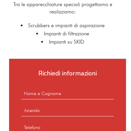
Tra le apparecchiature speciali progettiamo e
realizziamo:
Scrubbers e impianti di aspirazione
Impianti di filtrazione
Impianti su SKID
Richiedi informazioni
N
o
m
A
e
z
e
i
C
T
e
o
e